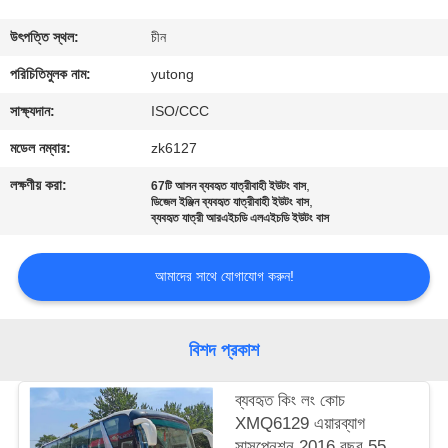
নিয়ন্ত্রণ
উৎপত্তি স্থল:
চীন
যোগাযোগ
পরিচিতিমুলক নাম:
yutong
করুন
সাক্ষ্যদান:
ISO/CCC
মডেল নম্বার:
zk6127
উদ্ধৃতির
লক্ষণীয় করা:
,
67টি আসন ব্যবহৃত যাত্রীবাহী ইউটং বাস
,
জন্য
ডিজেল ইঞ্জিন ব্যবহৃত যাত্রীবাহী ইউটং বাস
ব্যবহৃত যাত্রী আরএইচডি এলএইচডি ইউটং বাস
আবেদন
আমাদের সাথে যোগাযোগ করুন!
সাইট
ম্যাপ
বিশদ প্রকাশ
গোপনীয়তা
ব্যবহৃত কিং লং কোচ
XMQ6129 এয়ারব্যাগ
নীতি
সাসপেনশন 2016 বছর 55