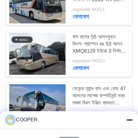
আসন 2 যাত্রীর দরজা
negotiable MOQ:1
LHD/RHD লাগেজ
যোগাযোগ
বাস বাসের 55 আসনযুক্ত
কিংলং শ্যাম্পেন রঙ 53 আসন
XMQ6129 ইউরো 3 নির্গমন
এলএইচডি&আরএইচডি
negotation MOQ:1
যোগাযোগ
সেকেন্ড হ্যান্ড বাস এবং কোচ 47
আসনের লাগেজ কম্পার্টমেন্ট মধ্য
দরজা বিরল ইঞ্জিন ব্যবহৃত
গোল্ডেন ড্রাগন বাস XML6113
negotiable MOQ:1
যোগাযোগ
COOPER