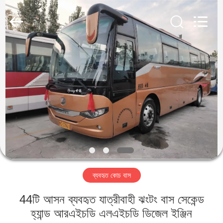
ZHENGZHOU
COOPER
INDUSTRY
CO.,
LTD..
All
Rights
Reserved.
বাড়ি
পণ্য
আমাদের
সম্পর্কে
কারখানা
ব্যবহৃত কোচ বাস
ভ্রমণ
44টি আসন ব্যবহৃত যাত্রীবাহী ঝংটং বাস সেকেন্ড
মান
হ্যান্ড আরএইচডি এলএইচডি ডিজেল ইঞ্জিন