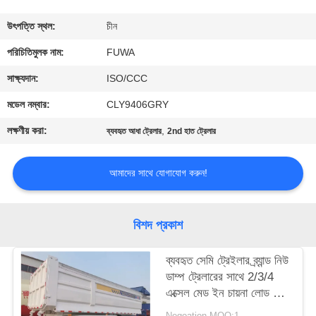
নিয়ন্ত্রণ
উৎপত্তি স্থল:
চীন
যোগাযোগ
পরিচিতিমুলক নাম:
FUWA
করুন
সাক্ষ্যদান:
ISO/CCC
মডেল নম্বার:
CLY9406GRY
উদ্ধৃতির
লক্ষণীয় করা:
,
ব্যবহৃত আধা ট্রেলার
2nd হাত ট্রেলার
জন্য
আবেদন
আমাদের সাথে যোগাযোগ করুন!
সাইট
বিশদ প্রকাশ
ম্যাপ
ব্যবহৃত সেমি ট্রেইলার ব্র্যান্ড নিউ
ডাম্প ট্রেলারের সাথে 2/3/4
গোপনীয়তা
এক্সেল মেড ইন চায়না লোড 60
নীতি
টন
Negoation MOQ:1