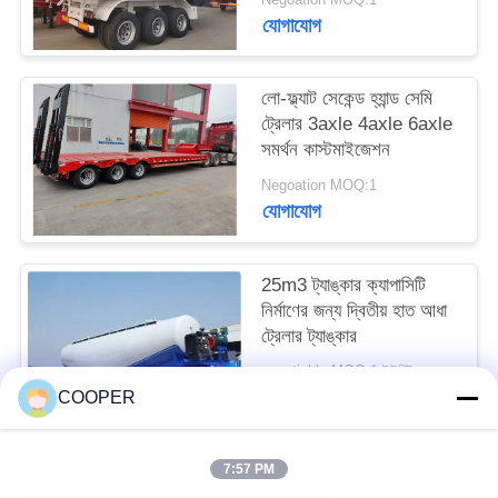
যোগাযোগ
লো-ফ্ল্যাট সেকেন্ড হ্যান্ড সেমি
ট্রেলার 3axle 4axle 6axle
সমর্থন কাস্টমাইজেশন
Negoation MOQ:1
যোগাযোগ
25m3 ট্যাঙ্কার ক্যাপাসিটি
নির্মাণের জন্য দ্বিতীয় হাত আধা
ট্রেলার ট্যাঙ্কার
negotiable MOQ:1 ইউনিট
যোগাযোগ
COOPER
7:57 PM
সব