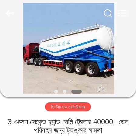
ZHENGZHOU
COOPER
INDUSTRY
CO.,
LTD..
All
Rights
Reserved.
বাড়ি
পণ্য
আমাদের
সম্পর্কে
কারখানা
দ্বিতীয় হাত সেমি ট্রেলার
ভ্রমণ
3 এক্সেল সেকেন্ড হ্যান্ড সেমি ট্রেলার 40000L তেল
মান
পরিবহন জন্য ট্যাঙ্কার ক্ষমতা