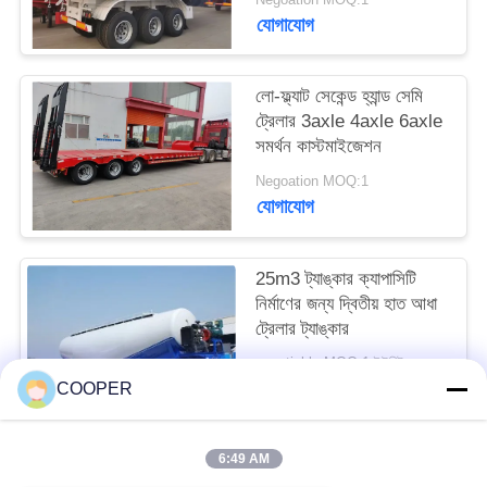
যোগাযোগ
লো-ফ্ল্যাট সেকেন্ড হ্যান্ড সেমি
ট্রেলার 3axle 4axle 6axle
সমর্থন কাস্টমাইজেশন
Negoation MOQ:1
যোগাযোগ
25m3 ট্যাঙ্কার ক্যাপাসিটি
নির্মাণের জন্য দ্বিতীয় হাত আধা
ট্রেলার ট্যাঙ্কার
negotiable MOQ:1 ইউনিট
যোগাযোগ
COOPER
6:49 AM
সব