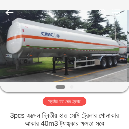
ZHENGZHOU
COOPER
INDUSTRY
CO.,
LTD..
All
Rights
Reserved.
বাড়ি
পণ্য
আমাদের
সম্পর্কে
কারখানা
দ্বিতীয় হাত সেমি ট্রেলার
ভ্রমণ
3pcs এক্সেল দ্বিতীয় হাত সেমি ট্রেলার গোলাকার
মান
আকার 40m3 ট্যাঙ্কার ক্ষমতা সঙ্গে