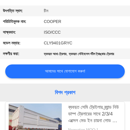
নিয়ন্ত্রণ
উৎপত্তি স্থল:
চীন
যোগাযোগ
পরিচিতিমুলক নাম:
COOPER
করুন
সাক্ষ্যদান:
ISO/CCC
মডেল নম্বার:
CLY9401GRYC
উদ্ধৃতির
লক্ষণীয় করা:
,
ব্যবহৃত আধা ট্রেলার
ব্যবহৃত স্টেইনলেস স্টীল ট্যাঙ্কার ট্রেলার
জন্য
আবেদন
আমাদের সাথে যোগাযোগ করুন!
সাইট
বিশদ প্রকাশ
ম্যাপ
ব্যবহৃত সেমি ট্রেইলার ব্র্যান্ড নিউ
ডাম্প ট্রেলারের সাথে 2/3/4
গোপনীয়তা
এক্সেল মেড ইন চায়না লোড 60
নীতি
টন
Negoation MOQ:1