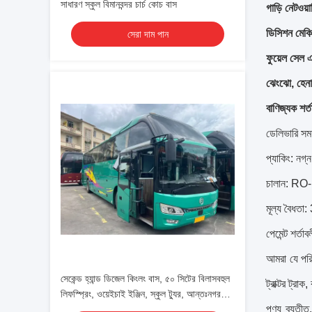
সাধারণ স্কুল বিমানবন্দর চার্চ কোচ বাস
গাড়ি নেটওয়া
ডিসিশন মেকিং
সেরা দাম পান
ফুয়েল সেল এ
ঝেংঝো, হেনা
বাণিজ্যক শর্ত
ডেলিভারি সময
প্যাকিং: নগ্
চালান: RO-R
মূল্য বৈধতা:
পেমেন্ট শর্
আমরা যে পরি
সেকেন্ড হ্যান্ড ডিজেল কিংলং বাস, ৫০ সিটের বিলাসবহুল
ট্রাক্টর ট্রা
লিফস্প্রিং, ওয়েইচাই ইঞ্জিন, স্কুল ট্যুর, আন্তঃনগর
পণ্য ব্যতীত
যাত্রী পরিবহন কোচ