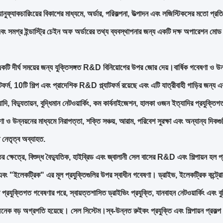
 ম্যানুফ্যাকচারিংয়ের বিকাশের মাধ্যমে, অর্ডার, পরিকল্পনা, উত্পাদন এবং লজিস্টিকসের মতো প
এবং সমগ্র ইন্ডাস্ট্রি চেইন অফ অর্ডারের তথ্য ব্যবস্থাপনার জন্য একটি দক্ষ অপারেশন মো
 দীর্ঘ সময়ের জন্য যুক্তিসঙ্গত R&D বিনিয়োগের উপর জোর দেয়।বার্ষিক গবেষণা ও উন্
াটফর্ম, 10টি শিল্প এবং প্রাদেশিক R&D প্ল্যাটফর্ম রয়েছে এবং এটি যাত্রীবাহী গাড়ির জন্য এক
ি, বিদ্যুতায়ন, বুদ্ধিমান নেটওয়ার্কিং, কম কার্বনাইজেশন, হালকা ওজন ইত্যাদির প্রযুক্ত
ণা ও উন্নয়নের মাধ্যমে নিরাপত্তা, শক্তি সঞ্চয়, আরাম, পরিবেশ সুরক্ষা এবং অন্যান্য দি
ি নেতৃত্ব অব্যাহত.
তির ক্ষেত্রে, বিশুদ্ধ বৈদ্যুতিক, হাইব্রিড এবং জ্বালানী সেল বাসের R&D এবং শিল্পায়ন হল
বং "ইলেকট্রিক" এর মূল প্রযুক্তিগুলির উপর স্বাধীন গবেষণা। ড্রাইভ, ইলেকট্রিক কন্ট্রোল এব
্রযুক্তিগত গবেষণার পরে, স্বায়ত্তশাসিত ড্রাইভিং প্রযুক্তি, যানবাহন নেটওয়ার্কিং এবং বুদ্ধ
নেক বড় অগ্রগতি হয়েছে। সেল সিস্টেম।স্ব-উন্নত রুইকং প্রযুক্তি এবং শিল্পায়ন প্রকল্প