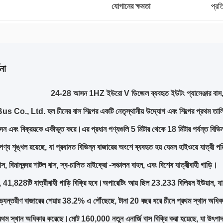
যোগানের ক্ষমতা
প্রত
না
24-28 আসন 1HZ ইউরো V ডিজেল ব্যবহৃত ইউটং প্যাসেঞ্জার বাস, আ
Co., Ltd. হল চীনের বাস শিল্পের একটি নেতৃস্থানীয় উদ্যোগ এবং শিল্পের প্রথম ত
পাদন এবং বিক্রয়কে একীভূত করে।এর প্রধান পণ্যগুলি 5 মিটার থেকে 18 মিটার পর্যন্ত বিভি
ণ পণ্য শৃঙ্খল রয়েছে, যা প্রধানত বিভিন্ন বাজারের অংশে ব্যবহৃত হয় যেমন হাইওয়ে যাত্রী পর
াস, বিমানবন্দর শাটল বাস, স্ব-চালিত মাইক্রো -সঞ্চালন বাহন, এবং বিশেষ যাত্রীবাহী গাড়ি।
41,828টি যাত্রীবাহী গাড়ি বিক্রি হবে।অপারেটিং আয় ছিল 23.233 বিলিয়ন ইউয়ান, যা
অভ্যন্তরীণ বাজারের শেয়ার 38.2% এ পৌঁছেছে, টানা 20 বছর ধরে চীনে প্রথম স্থান অধিকা
্রথম স্থান অধিকার করেছে।মোট 160,000 নতুন এনার্জি বাস বিক্রি করা হয়েছে, যা উৎপাদন 