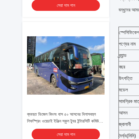
সেরা দাম পান
বন্ধুদের আমর
স্পেসিফিকে
পণ্যের নাম
ব্র্যান্ড
বছর
উৎপত্তি
মডেল
সামগ্রিক মা
আসন
ব্যবহৃত ডিজেল কিংলং বাস ৫০ আসনের বিলাসবহুল
লিফস্প্রিং ওয়েচাই ইঞ্জিন স্কুল ট্যুর ইন্টারসিটি কমিউটার
জ্বালানী
কোচ
সেরা দাম পান
দৈর্ঘ্য(মিমি)