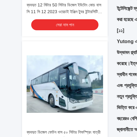
ব্যবহৃত 12 মিটার 50 সিটার ডিজেল ইউটোং কোচ বাস
ইন্টেলিজেন্ট
সি 11 সি 12 2023 ওয়েচাই ইঞ্জিন ট্যুর ইন্টারসিটি
বাস আরএইচডি / এলএইচডি
করা হয়েছে 
সেরা দাম পান
[১১]
Yutong একটি
উদ্ভাবন প্ল্য
করেছে।ইত্যাদ
স্বাধীন গবেষ
এবং প্রযুক্ত
নতুন প্রযুক্
ভিত্তি করে এ
বছরেরও বেশি প
জ্বালানীতে অ
ব্যবহৃত ডিজেল ফোটন বাস ৫০ সিটার লিফস্প্রিং যাত্রী