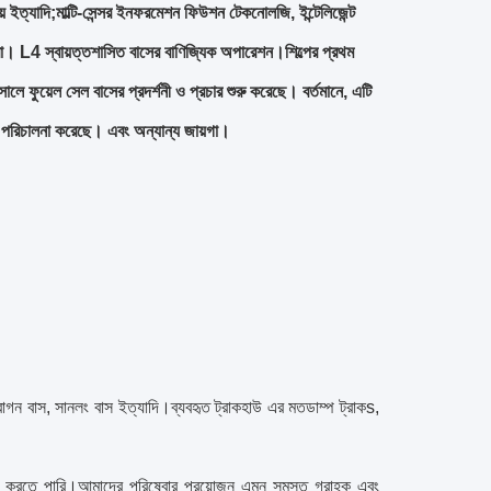
ন্বয় ইত্যাদি;মাল্টি-সেন্সর ইনফরমেশন ফিউশন টেকনোলজি, ইন্টেলিজেন্ট
 করা। L4 স্বায়ত্তশাসিত বাসের বাণিজ্যিক অপারেশন।শিল্পের প্রথম
সালে ফুয়েল সেল বাসের প্রদর্শনী ও প্রচার শুরু করেছে। বর্তমানে, এটি
ে পরিচালনা করেছে। এবং অন্যান্য জায়গা।
রাগন বাস, সানলং বাস ইত্যাদি।
ব্যবহৃত ট্রাক
হাউ এর মত
ডাম্প ট্রাক
s,
বরাহ করতে পারি।আমাদের পরিষেবার প্রয়োজন এমন সমস্ত গ্রাহক এবং