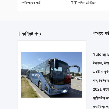
পরিশোধের শর্ত
T/T, পশ্চিম ইউনিয়ন
পণ্যের বর্ণ
সংশ্লিষ্ট পণ্য
Yutong Bus 
উন্নয়ন, উত্
একটি সম্পূর্
বাস, সিনিক ব
2021 সালে, 
গাড়িগুলির 
ধরে বিশ্বে প