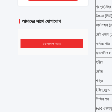
প্রস্থ(মিমি)
উচ্চতা (মিমি
আমাদের সাথে যোগাযোগ
কার্ব ওজন (
মোট ওজন (
সর্বোচ্চ গতি
যোগাযোগ করুন
জ্বালানি খরচ
ইঞ্জিন
মোটর
শক্তি
ইঞ্জিন ব্র্যান্ড
নির্গমন মান
F/R ওভারহ্য