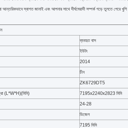
া আন্তরিকভাবে স্বাগত জানাই এবং আপনার সাথে দীর্ঘমেয়াদী সম্পর্ক গড়ে তুলতে পেরে খুশ
শন
ব্যবহৃত বাস
ইউটং
2014
চীন
ZK6729DT5
ত্রা (L*W*H)(মিমি)
7195x2240x2823 মিমি
24-28
ডিজেল
7195 মিমি