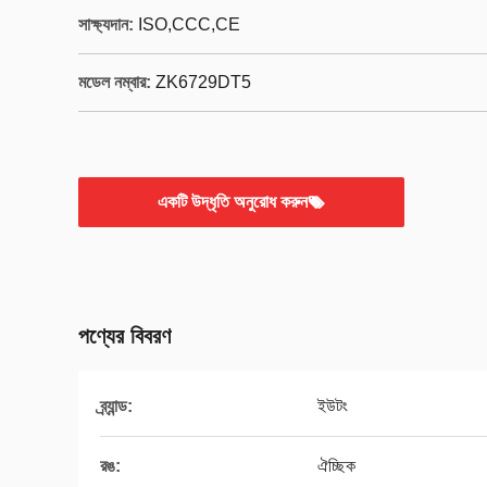
সাক্ষ্যদান:
ISO,CCC,CE
মডেল নম্বার:
ZK6729DT5
একটি উদ্ধৃতি অনুরোধ করুন
পণ্যের বিবরণ
ব্র্যান্ড:
ইউটং
রঙ:
ঐচ্ছিক