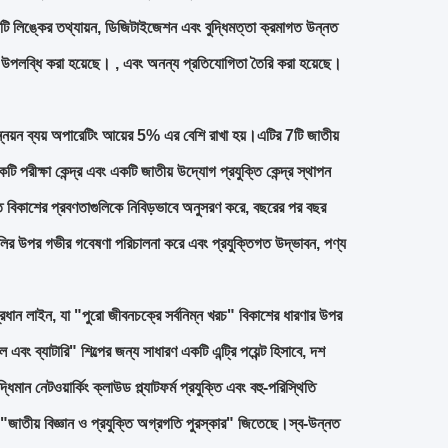
্রতিটি লিঙ্কের তথ্যায়ন, ডিজিটাইজেশন এবং বুদ্ধিমত্তা ক্রমাগত উন্নত
ড উপলব্ধি করা হয়েছে। , এবং অনন্য প্রতিযোগিতা তৈরি করা হয়েছে।
নয়ন ব্যয় অপারেটিং আয়ের 5% এর বেশি রাখা হয়।এটির 7টি জাতীয়
টি পরীক্ষা কেন্দ্র এবং একটি জাতীয় উদ্যোগ প্রযুক্তি কেন্দ্র স্থাপন
িগত বিকাশের প্রবণতাগুলিকে নিবিড়ভাবে অনুসরণ করে, বছরের পর বছর
কগুলির উপর গভীর গবেষণা পরিচালনা করে এবং প্রযুক্তিগত উদ্ভাবন, পণ্য
 প্রধান লাইন, যা "পুরো জীবনচক্রে সর্বনিম্ন খরচ" বিকাশের ধারণার উপর
ং ব্যাটারি" শিল্পের জন্য সাধারণ একটি এন্ট্রি পয়েন্ট হিসাবে, দশ
িমান নেটওয়ার্কিং ক্লাউড প্ল্যাটফর্ম প্রযুক্তি এবং বহু-পরিস্থিতি
 "জাতীয় বিজ্ঞান ও প্রযুক্তি অগ্রগতি পুরস্কার" জিতেছে।স্ব-উন্নত