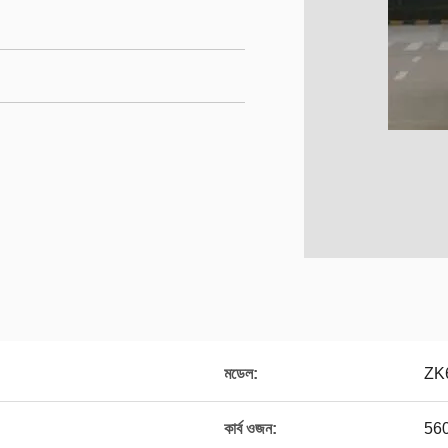
মডেল:
ZK
কার্ব ওজন:
560