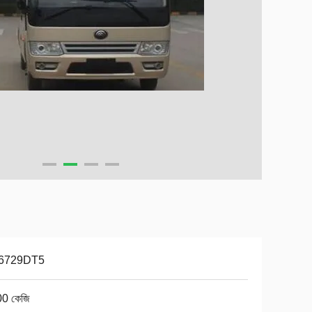
6729DT5
0 কেজি