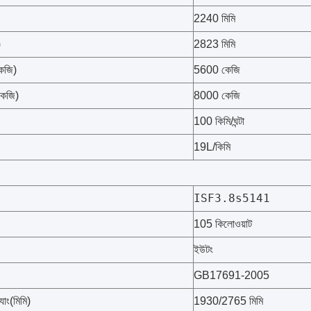
2240 মিমি
)
2823 মিমি
কেজি)
5600 কেজি
কেজি)
8000 কেজি
100 কিমি/ঘন্টা
19L/কিমি
ISF3.8s5141
105 কিলোওয়াট
ইউটং
GB17691-2005
াং(মিমি)
1930/2765 মিমি