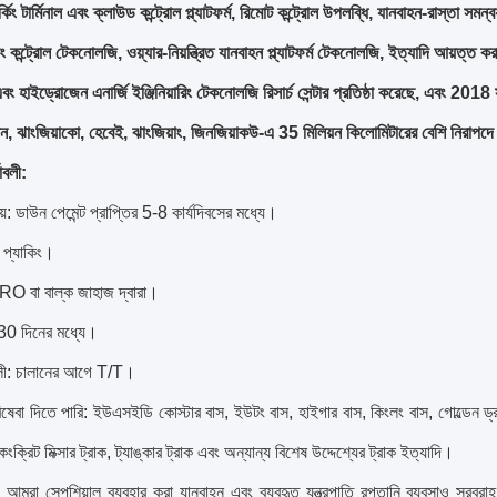
র্কিং টার্মিনাল এবং ক্লাউড কন্ট্রোল প্ল্যাটফর্ম, রিমোট কন্ট্রোল উপলব্ধি, যানবাহন-রাস্তা সম
 কন্ট্রোল টেকনোলজি, ওয়্যার-নিয়ন্ত্রিত যানবাহন প্ল্যাটফর্ম টেকনোলজি, ইত্যাদি আয়ত্ত
বং হাইড্রোজেন এনার্জি ইঞ্জিনিয়ারিং টেকনোলজি রিসার্চ সেন্টার প্রতিষ্ঠা করেছে, এবং 2018 
ন, ঝাংজিয়াকো, হেবেই, ঝাংজিয়াং, জিনজিয়াকউ-এ 35 মিলিয়ন কিলোমিটারের বেশি নিরাপদ
াবলী:
়: ডাউন পেমেন্ট প্রাপ্তির 5-8 কার্যদিবসের মধ্যে।
ন প্যাকিং।
O বা বাল্ক জাহাজ দ্বারা।
 30 দিনের মধ্যে।
তাবলী: চালানের আগে T/T।
ষেবা দিতে পারি: ইউএসইডি কোস্টার বাস, ইউটং বাস, হাইগার বাস, কিংলং বাস, গোল্ডেন ড্
ক, কংক্রিট মিক্সার ট্রাক, ট্যাঙ্কার ট্রাক এবং অন্যান্য বিশেষ উদ্দেশ্যের ট্রাক ইত্যাদি।
, আমরা সেপশিয়াল ব্যবহার করা যানবাহন এবং ব্যবহৃত যন্ত্রপাতি রপ্তানি ব্যবসাও সর