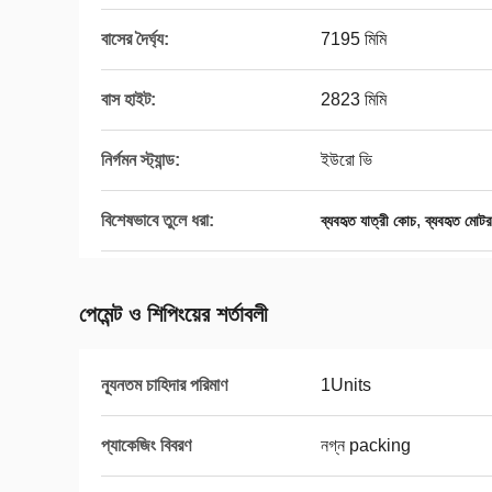
বাসের দৈর্ঘ্য:
7195 মিমি
বাস হাইট:
2823 মিমি
নির্গমন স্ট্যান্ড:
ইউরো ভি
বিশেষভাবে তুলে ধরা:
,
ব্যবহৃত যাত্রী কোচ
ব্যবহৃত মোট
পেমেন্ট ও শিপিংয়ের শর্তাবলী
ন্যূনতম চাহিদার পরিমাণ
1Units
প্যাকেজিং বিবরণ
নগ্ন packing