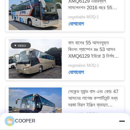
XMQ6129 এয়ারব্যাগ
সাসপেনশন 2016 বছর 55
আসন 2 যাত্রীর দরজা
negotiable MOQ:1
LHD/RHD লাগেজ
যোগাযোগ
বাস বাসের 55 আসনযুক্ত
কিংলং শ্যাম্পেন রঙ 53 আসন
XMQ6129 ইউরো 3 নির্গমন
এলএইচডি&আরএইচডি
negotation MOQ:1
যোগাযোগ
সেকেন্ড হ্যান্ড বাস এবং কোচ 47
আসনের লাগেজ কম্পার্টমেন্ট মধ্য
দরজা বিরল ইঞ্জিন ব্যবহৃত
গোল্ডেন ড্রাগন বাস XML6113
negotiable MOQ:1
যোগাযোগ
COOPER