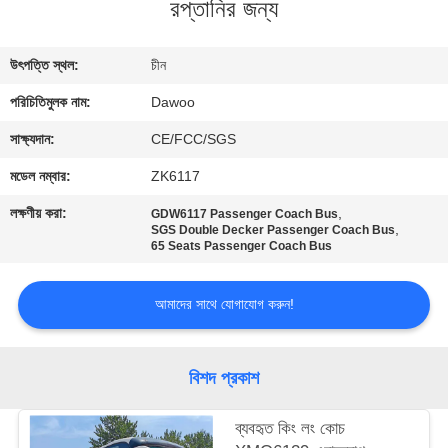
রপ্তানির জন্য
নিয়ন্ত্রণ
উৎপত্তি স্থল:
চীন
যোগাযোগ
পরিচিতিমুলক নাম:
Dawoo
করুন
সাক্ষ্যদান:
CE/FCC/SGS
উদ্ধৃতির
মডেল নম্বার:
ZK6117
জন্য
লক্ষণীয় করা:
,
GDW6117 Passenger Coach Bus
,
SGS Double Decker Passenger Coach Bus
আবেদন
65 Seats Passenger Coach Bus
সাইট
আমাদের সাথে যোগাযোগ করুন!
ম্যাপ
বিশদ প্রকাশ
গোপনীয়তা
ব্যবহৃত কিং লং কোচ
নীতি