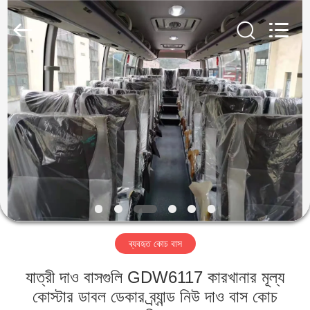
ZHENGZHOU
COOPER
INDUSTRY
CO.,
LTD..
All
Rights
Reserved.
বাড়ি
পণ্য
আমাদের
সম্পর্কে
কারখানা
ব্যবহৃত কোচ বাস
ভ্রমণ
যাত্রী দাও বাসগুলি GDW6117 কারখানার মূল্য
মান
কোস্টার ডাবল ডেকার ব্র্যান্ড নিউ দাও বাস কোচ