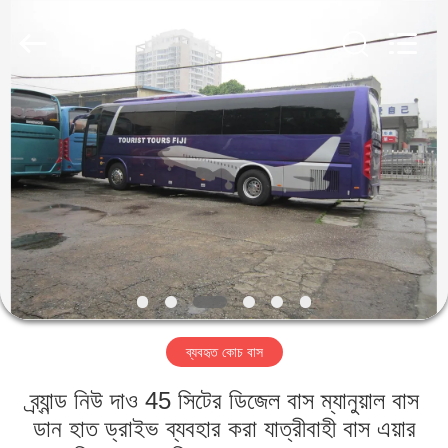
ZHENGZHOU
COOPER
INDUSTRY
CO.,
LTD..
All
Rights
Reserved.
বাড়ি
পণ্য
আমাদের
সম্পর্কে
কারখানা
ব্যবহৃত কোচ বাস
ভ্রমণ
ব্র্যান্ড নিউ দাও 45 সিটের ডিজেল বাস ম্যানুয়াল বাস
মান
ডান হাত ড্রাইভ ব্যবহার করা যাত্রীবাহী বাস এয়ার