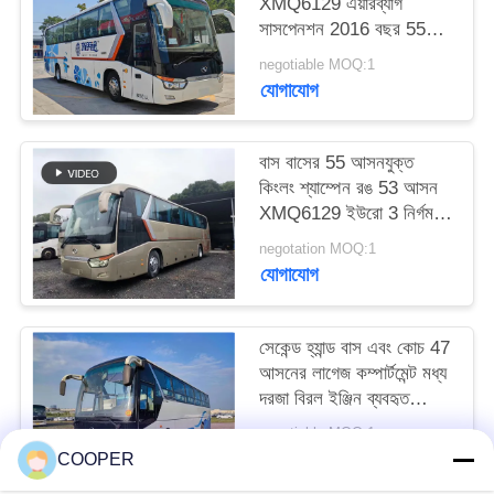
XMQ6129 এয়ারব্যাগ
সাসপেনশন 2016 বছর 55
আসন 2 যাত্রীর দরজা
negotiable MOQ:1
LHD/RHD লাগেজ
যোগাযোগ
বাস বাসের 55 আসনযুক্ত
কিংলং শ্যাম্পেন রঙ 53 আসন
XMQ6129 ইউরো 3 নির্গমন
এলএইচডি&আরএইচডি
negotation MOQ:1
যোগাযোগ
সেকেন্ড হ্যান্ড বাস এবং কোচ 47
আসনের লাগেজ কম্পার্টমেন্ট মধ্য
দরজা বিরল ইঞ্জিন ব্যবহৃত
গোল্ডেন ড্রাগন বাস XML6113
negotiable MOQ:1
যোগাযোগ
COOPER