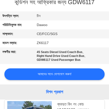
কন্ডিশন সহ আফ্রিকার জন্য GDW6117
নিয়ন্ত্রণ
উৎপত্তি স্থল:
চীন
যোগাযোগ
পরিচিতিমুলক নাম:
Dawoo
করুন
সাক্ষ্যদান:
CE/FCC/SGS
উদ্ধৃতির
মডেল নম্বার:
ZK6117
জন্য
লক্ষণীয় করা:
,
45 Seats Diesel Used Coach Bus
,
Right Hand Drive Used Coach Bus
আবেদন
GDW6117 Used Passenger Bus
সাইট
আমাদের সাথে যোগাযোগ করুন!
ম্যাপ
বিশদ প্রকাশ
গোপনীয়তা
ব্যবহৃত কিং লং কোচ
নীতি