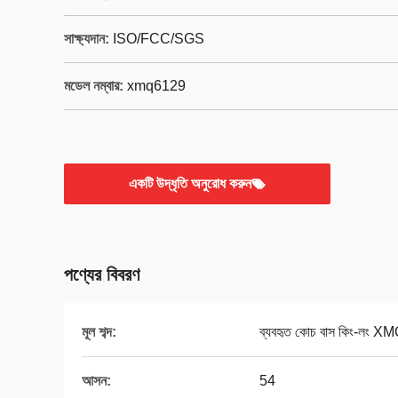
সাক্ষ্যদান:
ISO/FCC/SGS
মডেল নম্বার:
xmq6129
একটি উদ্ধৃতি অনুরোধ করুন
পণ্যের বিবরণ
মূল শব্দ:
ব্যবহৃত কোচ বাস কিং-লং 
আসন:
54