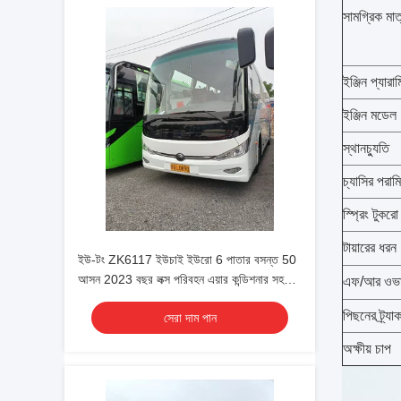
সামগ্রিক ম
ইঞ্জিন প্যারাম
ইঞ্জিন মডেল
স্থানচ্যুতি
চ্যাসির পরাম
স্প্রিং টুকরো
টায়ারের ধরন
ইউ-টং ZK6117 ইউচাই ইউরো 6 পাতার বসন্ত 50
আসন 2023 বছর লক্স পরিবহন এয়ার কন্ডিশনার সহ
এফ/আর ওভার
শাটল বা দীর্ঘ দূরত্বের জন্য
পিছনের ট্র্যা
সেরা দাম পান
অক্ষীয় চাপ