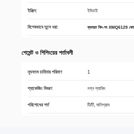
ইঞ্জিন:
ইউচাই
বিশেষভাবে তুলে ধরা:
ব্যবহৃত কিং-লং XMQ6129 কোচ
পেমেন্ট ও শিপিংয়ের শর্তাবলী
ন্যূনতম চাহিদার পরিমাণ
1
প্যাকেজিং বিবরণ
নগ্ন প্যাকিং
পরিশোধের শর্ত
টি/টি, মানিগ্রাম