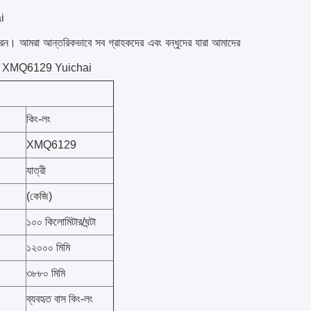
ai
 পারেন। আমরা আন্তরিকভাবে সব গ্রাহকদের এবং বন্ধুদের যারা আমাদের
স কিং-লং XMQ6129 Yuichai
কিং-লং
XMQ6129
যাত্রী
(কেজি)
১০০ কিলোমিটার/ঘন্টা
১২০০০ মিমি
৩৮৮০ মিমি
ব্যবহৃত বাস কিং-লং