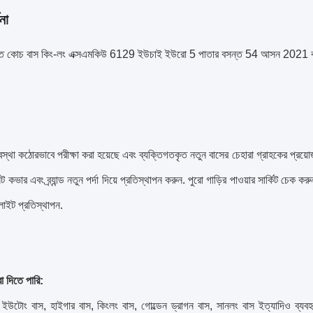
না
ৃত কোচ বাস কিং-লং এক্সএমকিউ 6129 ইউচাই ইউরো 5 পাতার বসন্ত 54 আসন 2021 বছর লক্স
বস্থা কঠোরভাবে পরীক্ষা করা হয়েছে এবং ব্যক্তিগতকৃত নতুন বাসের চেহারা গ্রাহকের প্র
ন সিট কভার এবং ব্র্যান্ড নতুন পর্দা দিয়ে প্রতিস্থাপন করুন. পুরো গাড়ির পাওয়ার সার্কিট চে
াইট প্রতিস্থাপন.
া দিতে পারি:
উটোং বাস, হাইগার বাস, কিংলং বাস, গোল্ডেন ড্রাগন বাস, সানলং বাস ইত্যাদিও ব্যবহৃত ট্র