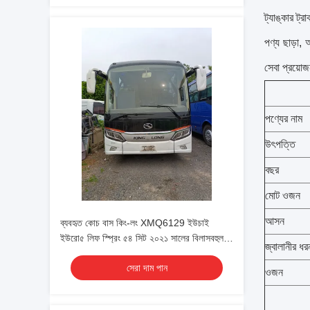
ট্যাঙ্কার ট
পণ্য ছাড়া,
সেবা প্রয়ো
পণ্যের নাম
উৎপত্তি
বছর
মোট ওজন
আসন
ব্যবহৃত কোচ বাস কিং-লং XMQ6129 ইউচাই
ইউরো৫ লিফ স্প্রিং ৫৪ সিট ২০২১ সালের বিলাসবহুল
জ্বালানীর ধর
পরিবহন শীতাতপ নিয়ন্ত্রিত শাটল বা দীর্ঘ দূরত্বের জন্য
সেরা দাম পান
ওজন