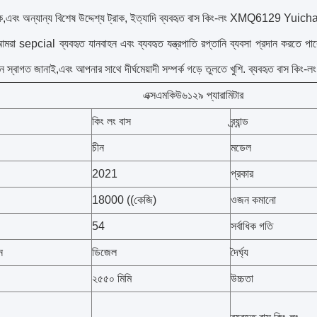
্রাক,এবং অন্যান্য বিশেষ উদ্দেশ্য ট্রাক, ইত্যাদি ব্যবহৃত বাস কিং-লং XMQ6129 Yuich
 আমরা sepcial ব্যবহৃত যানবাহন এবং ব্যবহৃত যন্ত্রপাতি রপ্তানি ব্যবসা প্রদান করতে
জন স্বাগত জানাই,এবং আপনার সাথে দীর্ঘমেয়াদী সম্পর্ক গড়ে তুলতে খুশি. ব্যবহৃত বা
এক্সএমকিউ৬১২৯ প্যারামিটার
কিং লং বাস
ব্র্যান্ড
চীন
মডেল
2021
প্রকার
18000 ((কেজি)
ওজন কমানো
54
সর্বাধিক গতি
ন
ডিজেল
দৈর্ঘ্য
২৫৫০ মিমি
উচ্চতা