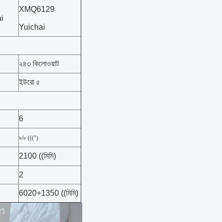
XMQ6129
i
Yuichai
২৪৩ কিলোওয়াট
ইউরো ৫
6
৯/৮ (((°)
2100 ((মিমি)
2
6020+1350 ((মিমি)