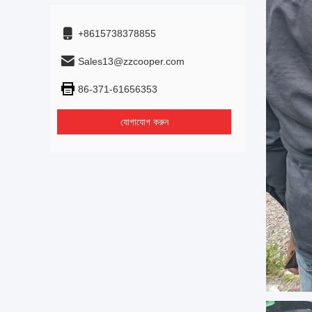
+8615738378855
Sales13@zzcooper.com
86-371-61656353
যোগাযোগ করুন