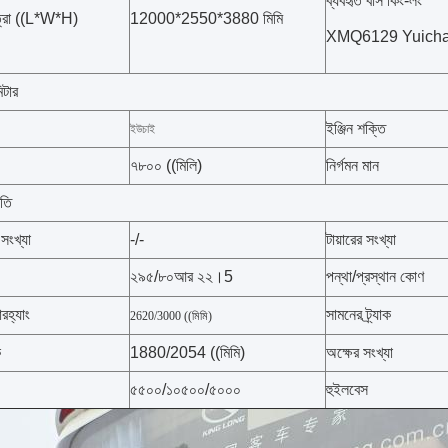
ব্যবহৃত বাস কিং-লং
াত্রা ((L*W*H)
12000*2550*3880 মিমি
XMQ6129 Yuicha
িটার
ইঞ্জিন শক্তি
ইউচাই
৭৮০০ ((মিলি)
নির্গমন মান
িতি
 সংখ্যা
-/-
টায়ারের সংখ্যা
২৯৫/৮০আর ২২।5
পন্থা/প্রস্থান কোণ
হ্যাং
সামনের ট্র্যাক
2620/3000 ((মিমি)
ক
1880/2054 ((মিমি)
অক্ষের সংখ্যা
৫৫০০/১০৫০০/৫০০০
হুইলবেস