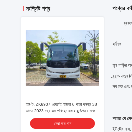
পণ্যের বর্ণ
সংশ্লিষ্ট পণ্য
ব্যবহ
বর্ণনাঃ
মূল গাড়ির অ
ব্র্যান্ড নতু
সব লক এবং ল
ইউ-টং ZK6907 ওয়েচাই ইউরো 6 পাতা বসন্ত 38
আসন 2023 বছর লক্স পরিবহন এয়ার কন্ডিশনার সঙ্গে
Shuttle বা দীর্ঘ দূরত্বের জন্য
আমরা যে সেব
সেরা দাম পান
ইউটোং বাস, ই