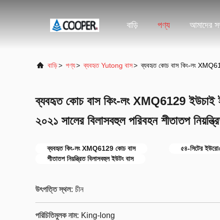
বাড়ি
পণ্য
আমাদের সম্
বাড়ি
>
পণ্য
>
ব্যবহৃত Yutong বাস
>
ব্যবহৃত কোচ বাস কিং-লং XMQ6129 
ব্যবহৃত কোচ বাস কিং-লং XMQ6129 ইউচাই ইউ
২০২১ সালের বিলাসবহুল পরিবহন শীতাতপ নিয়ন্ত্রিত
ব্যবহৃত কিং-লং XMQ6129 কোচ বাস
৫৪-সিটের ইউরো৫
শীতাতপ নিয়ন্ত্রিত বিলাসবহুল ইউটং বাস
উৎপত্তি স্থল:
চীন
পরিচিতিমুলক নাম:
King-long