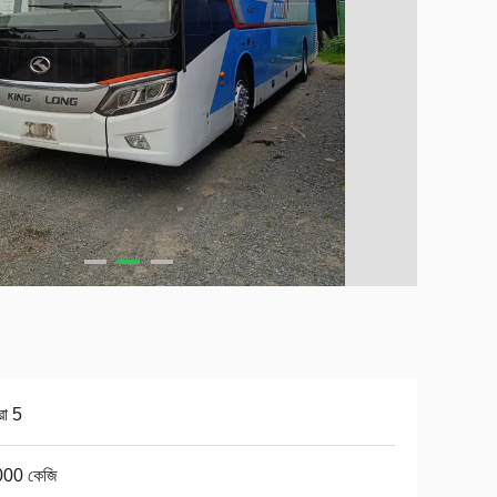
ো 5
00 কেজি