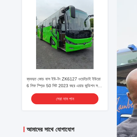
ব্যবহৃত কোচ বাস ইউ-টং ZK6127 ওয়েইচাই ইউরো
6 লিফ স্প্রিং 50 সিট 2023 বছর এয়ার কন্ডিশন সহ
লাক্স ট্রান্সপোর্ট শাটল বা দীর্ঘ দূরত্বের জন্য
সেরা দাম পান
আমাদের সাথে যোগাযোগ