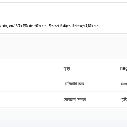
,
,
 বাস
৫৪-সিটের ইউরো৫ শাটল বাস
শীতাতপ নিয়ন্ত্রিত বিলাসবহুল ইউটং বাস
মূল্য
neg
ডেলিভারি সময়
রসিদ
যোগানের ক্ষমতা
প্রত