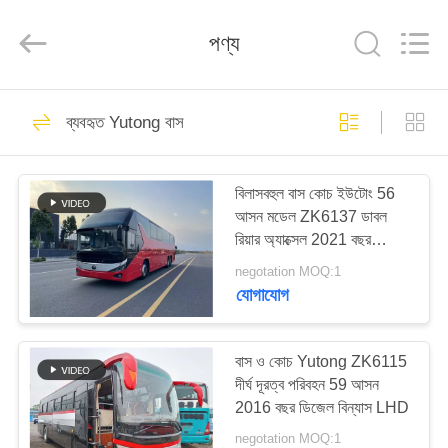
ZHENGZHOU
COOPER
INDUSTRY
পণ্য
CO.,
LTD..
All
Rights
Reserved.
বাড়ি
160
ব্যবহৃত Yutong বাস
ব্যবহৃত কোস্টার বাস
পণ্য
বিলাসবহুল বাস কোচ ইউটোং 56
আসন মডেল ZK6137 ডাবল
আমাদের
রিয়ার অ্যাক্সেল 2021 বছর
সম্পর্কে
এয়ারব্যাগ সাসপেনশন
negotation MOQ:1
যোগাযোগ
907
কারখানা
ভ্রমণ
বাস ও কোচ Yutong ZK6115
ব্যবহৃত Yutong বাস
দীর্ঘ দূরত্ব পরিবহন 59 আসন
2016 বছর ডিজেল বিন্যাস LHD
মান
negotation MOQ:1