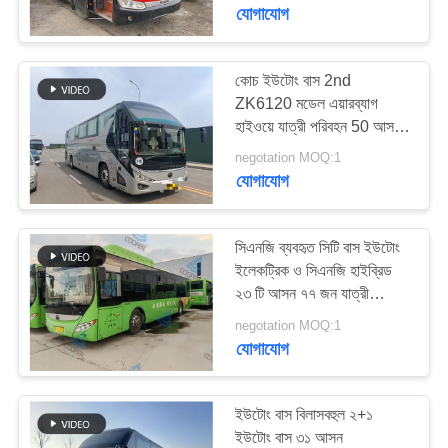
নিয়ন্ত্রণ
যোগাযোগ
যোগাযোগ
কোচ ইউটোং বাস 2nd
199
ZK6120 মডেল এয়ারব্যাগ
করুন
হাইওয়ে যাত্রী পরিবহন 50 আসন
ব্যবহৃত মিনি বাস
2021 বছর হজ যানবাহন
negotation MOQ:1
উদ্ধৃতির
যোগাযোগ
জন্য
আবেদন
সিএনজি ব্যবহৃত সিটি বাস ইউটোং
ইলেকট্রিক ও সিএনজি হাইব্রিড
২৩ টি আসন ৭৭ জন যাত্রী
189
সাইট
নাইজেরিয়া পশ্চিম আফ্রিকা
negotation MOQ:1
ম্যাপ
যোগাযোগ
ব্যবহৃত ট্রাক্টর ট্রাক
গোপনীয়তা
ইউটোং বাস বিলাসবহুল ২+১
নীতি
ইউটোং বাস ৩১ আসন