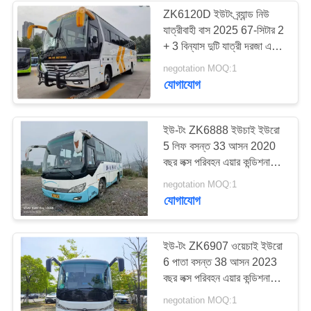
ZK6120D ইউটং ব্র্যান্ড নিউ
যাত্রীবাহী বাস 2025 67-সিটার 2
226
+ 3 বিন্যাস দুটি যাত্রী দরজা এবং
1 ড্রাইভারের দরজা ডান হাতের
negotation MOQ:1
ব্যবহৃত ট্যুর বাস
ড্রাইভের বিলাসবহুল বাস
যোগাযোগ
ইউ-টং ZK6888 ইউচাই ইউরো
5 লিফ বসন্ত 33 আসন 2020
বছর লক্স পরিবহন এয়ার কন্ডিশনার
সহ শাটল বা দীর্ঘ দূরত্বের জন্য
128
negotation MOQ:1
যোগাযোগ
ব্যবহৃত কার্গো ট্রাক
ইউ-টং ZK6907 ওয়েচাই ইউরো
6 পাতা বসন্ত 38 আসন 2023
বছর লক্স পরিবহন এয়ার কন্ডিশনার
সঙ্গে Shuttle বা দীর্ঘ দূরত্বের
negotation MOQ:1
জন্য