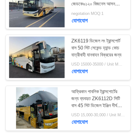
জেডকে৬১২০ বিজনেস আসন
এয়ারব্যাগ সাসপেনশন ২০২৩ বছর
negotation MOQ:1
যোগাযোগ
289
ব্যবহৃত ডাম্প ট্রাক
ZK6119 ডিজেল লং ট্রান্সপোর্ট
বাস 50 সিট সেকেন্ড হ্যান্ড কোচ
যাত্রীবাহী যানবাহন বিক্রয়ের জন্য
USD 15000-35000 / Unit MOQ:1 ইউনিট
যোগাযোগ
391
আফ্রিকান পাবলিক ট্রান্সপোর্টের
জন্য ব্যবহৃত ZK6112D সিটি
ব্যবহৃত কোচ বাস
বাস 45 সিট ডিজেল ইঞ্জিন দীর্ঘ
দূরত্বের কোচ
USD 15,000-30,000 / Unit MOQ:1 ইউনিট
যোগাযোগ