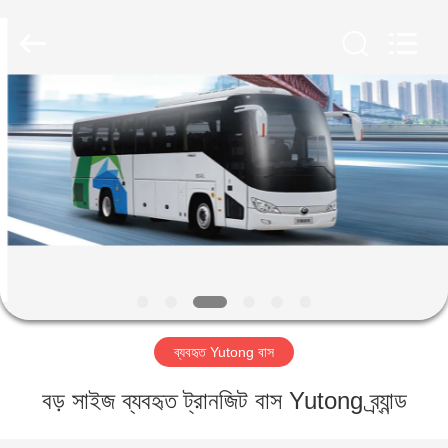
ZHENGZHOU
COOPER
INDUSTRY
CO.,
LTD..
All
Rights
Reserved.
বাড়ি
পণ্য
আমাদের
সম্পর্কে
কারখানা
ব্যবহৃত Yutong বাস
ভ্রমণ
বড় সাইজ ব্যবহৃত ট্রানজিট বাস Yutong ব্র্যান্ড
মান