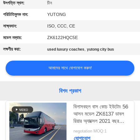
নিয়ন্ত্রণ
উৎপত্তি স্থল:
চীন
পরিচিতিমুলক নাম:
YUTONG
যোগাযোগ
সাক্ষ্যদান:
ISO, CCC, CE
করুন
মডেল নম্বার:
ZK6122HQC5E
লক্ষণীয় করা:
,
used luxury coaches
yutong city bus
উদ্ধৃতির
জন্য
আমাদের সাথে যোগাযোগ করুন!
আবেদন
বিশদ প্রকাশ
সাইট
ম্যাপ
বিলাসবহুল বাস কোচ ইউটোং 56
আসন মডেল ZK6137 ডাবল
রিয়ার অ্যাক্সেল 2021 বছর
গোপনীয়তা
এয়ারব্যাগ সাসপেনশন
negotation MOQ:1
নীতি
যোগাযোগ