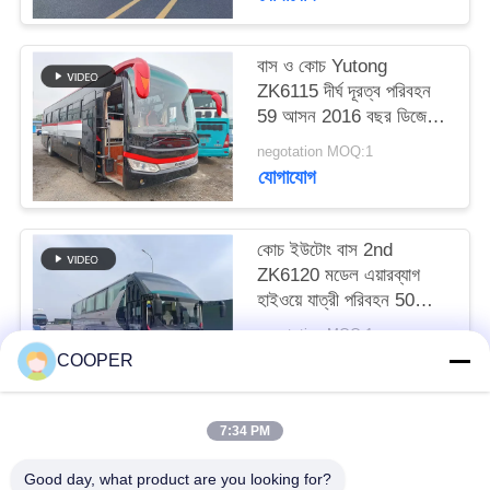
বাস ও কোচ Yutong
ZK6115 দীর্ঘ দূরত্ব পরিবহন
59 আসন 2016 বছর ডিজেল
বিন্যাস LHD
negotation MOQ:1
যোগাযোগ
কোচ ইউটোং বাস 2nd
ZK6120 মডেল এয়ারব্যাগ
হাইওয়ে যাত্রী পরিবহন 50
আসন 2021 বছর হজ যানবাহন
negotation MOQ:1
যোগাযোগ
COOPER
7:34 PM
সব
Good day, what product are you looking for?