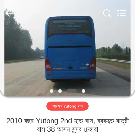
ZHENGZHOU
COOPER
INDUSTRY
CO.,
LTD..
All
Rights
Reserved.
বাড়ি
পণ্য
আমাদের
সম্পর্কে
কারখানা
ব্যবহৃত Yutong বাস
ভ্রমণ
2010 বছর Yutong 2nd হাত বাস, ব্যবহৃত যাত্রী
মান
বাস 38 আসন সুন্দর চেহারা