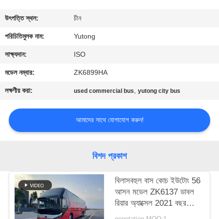
নিয়ন্ত্রণ
উৎপত্তি স্থল:
চীন
যোগাযোগ
পরিচিতিমুলক নাম:
Yutong
করুন
সাক্ষ্যদান:
ISO
মডেল নম্বার:
ZK6899HA
উদ্ধৃতির
লক্ষণীয় করা:
,
used commercial bus
yutong city bus
জন্য
আবেদন
আমাদের সাথে যোগাযোগ করুন!
সাইট
বিশদ প্রকাশ
ম্যাপ
বিলাসবহুল বাস কোচ ইউটোং 56
আসন মডেল ZK6137 ডাবল
গোপনীয়তা
রিয়ার অ্যাক্সেল 2021 বছর
নীতি
এয়ারব্যাগ সাসপেনশন
negotation MOQ:1