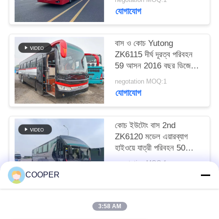
যোগাযোগ
বাস ও কোচ Yutong
ZK6115 দীর্ঘ দূরত্ব পরিবহন
59 আসন 2016 বছর ডিজেল
বিন্যাস LHD
negotation MOQ:1
যোগাযোগ
কোচ ইউটোং বাস 2nd
ZK6120 মডেল এয়ারব্যাগ
হাইওয়ে যাত্রী পরিবহন 50
আসন 2021 বছর হজ যানবাহন
negotation MOQ:1
যোগাযোগ
COOPER
3:58 AM
সব