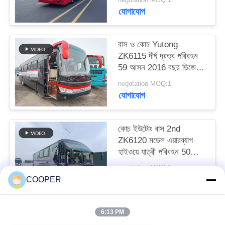
যোগাযোগ
বাস ও কোচ Yutong
ZK6115 দীর্ঘ দূরত্ব পরিবহন
59 আসন 2016 বছর ডিজেল
বিন্যাস LHD
negotation MOQ:1
যোগাযোগ
কোচ ইউটোং বাস 2nd
ZK6120 মডেল এয়ারব্যাগ
হাইওয়ে যাত্রী পরিবহন 50
আসন 2021 বছর হজ যানবাহন
negotation MOQ:1
যোগাযোগ
COOPER
6:13 PM
সব