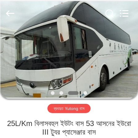
ZHENGZHOU
COOPER
INDUSTRY
CO.,
LTD..
All
Rights
Reserved.
বাড়ি
পণ্য
আমাদের
সম্পর্কে
কারখানা
ব্যবহৃত Yutong বাস
ভ্রমণ
25L/Km বিলাসবহুল ইউটং বাস 53 আসনের ইউরো
মান
III ট্যুর প্যাসেঞ্জার বাস