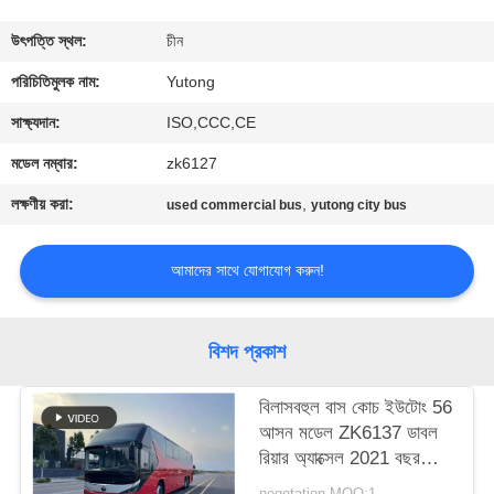
নিয়ন্ত্রণ
উৎপত্তি স্থল:
চীন
যোগাযোগ
পরিচিতিমুলক নাম:
Yutong
করুন
সাক্ষ্যদান:
ISO,CCC,CE
মডেল নম্বার:
zk6127
উদ্ধৃতির
লক্ষণীয় করা:
,
used commercial bus
yutong city bus
জন্য
আবেদন
আমাদের সাথে যোগাযোগ করুন!
সাইট
বিশদ প্রকাশ
ম্যাপ
বিলাসবহুল বাস কোচ ইউটোং 56
আসন মডেল ZK6137 ডাবল
গোপনীয়তা
রিয়ার অ্যাক্সেল 2021 বছর
নীতি
এয়ারব্যাগ সাসপেনশন
negotation MOQ:1