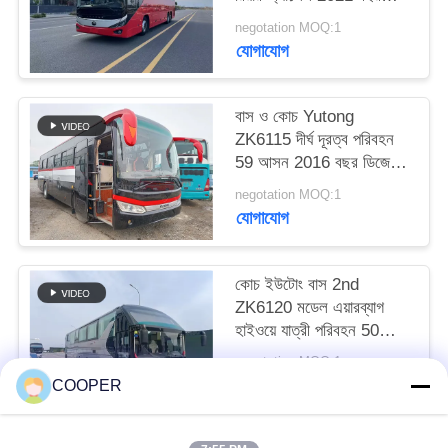
এয়ারব্যাগ সাসপেনশন
negotation MOQ:1
যোগাযোগ
বাস ও কোচ Yutong
ZK6115 দীর্ঘ দূরত্ব পরিবহন
59 আসন 2016 বছর ডিজেল
বিন্যাস LHD
negotation MOQ:1
যোগাযোগ
কোচ ইউটোং বাস 2nd
ZK6120 মডেল এয়ারব্যাগ
হাইওয়ে যাত্রী পরিবহন 50
আসন 2021 বছর হজ যানবাহন
negotation MOQ:1
যোগাযোগ
COOPER