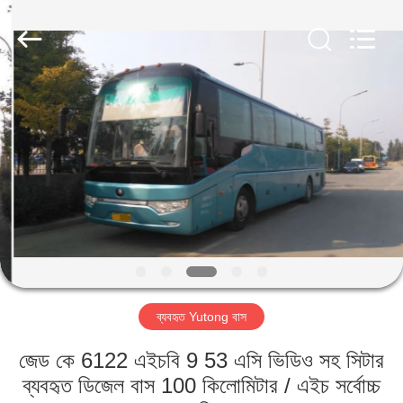
ZHENGZHOU
COOPER
INDUSTRY
CO.,
LTD..
All
Rights
Reserved.
বাড়ি
পণ্য
আমাদের
সম্পর্কে
কারখানা
ব্যবহৃত Yutong বাস
ভ্রমণ
জেড কে 6122 এইচবি 9 53 এসি ভিডিও সহ সিটার
মান
ব্যবহৃত ডিজেল বাস 100 কিলোমিটার / এইচ সর্বোচ্চ