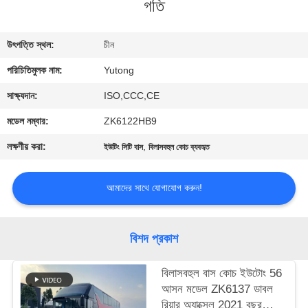
গতি
নিয়ন্ত্রণ
উৎপত্তি স্থল:
চীন
যোগাযোগ
পরিচিতিমুলক নাম:
Yutong
করুন
সাক্ষ্যদান:
ISO,CCC,CE
উদ্ধৃতির
মডেল নম্বার:
ZK6122HB9
জন্য
লক্ষণীয় করা:
,
ইউটিং সিটি বাস
বিলাসবহুল কোচ ব্যবহৃত
আবেদন
আমাদের সাথে যোগাযোগ করুন!
সাইট
ম্যাপ
বিশদ প্রকাশ
বিলাসবহুল বাস কোচ ইউটোং 56
গোপনীয়তা
আসন মডেল ZK6137 ডাবল
নীতি
রিয়ার অ্যাক্সেল 2021 বছর