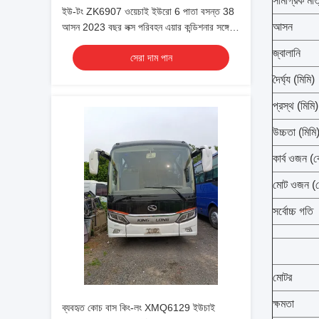
সামগ্রিক মাত
ইউ-টং ZK6907 ওয়েচাই ইউরো 6 পাতা বসন্ত 38
আসন
আসন 2023 বছর লক্স পরিবহন এয়ার কন্ডিশনার সঙ্গে
Shuttle বা দীর্ঘ দূরত্বের জন্য
জ্বালানি
সেরা দাম পান
দৈর্ঘ্য (মিমি)
প্রস্থ (মিমি)
উচ্চতা (মিমি
কার্ব ওজন (
মোট ওজন (
সর্বোচ্চ গতি
মোটর
ক্ষমতা
ব্যবহৃত কোচ বাস কিং-লং XMQ6129 ইউচাই