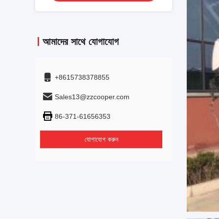
আমাদের সাথে যোগাযোগ
+8615738378855
Sales13@zzcooper.com
86-371-61656353
যোগাযোগ করুন