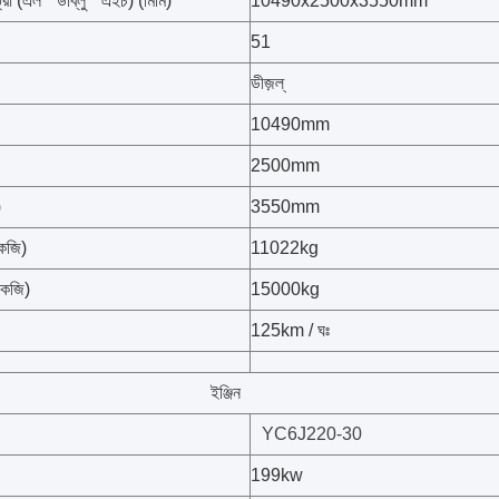
্রা (এল * ডাব্লু * এইচ) (মিমি)
10490x2500x3550mm
51
ডীজ়ল্
10490mm
2500mm
)
3550mm
কেজি)
11022kg
কেজি)
15000kg
125km / ঘঃ
ইঞ্জিন
YC6J220-30
199kw