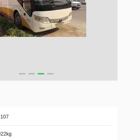
6107
022kg