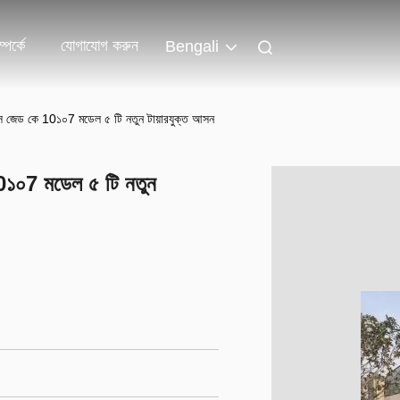
পর্কে
যোগাযোগ করুন
Bengali
াস জেড কে 10১০7 মডেল ৫ টি নতুন টায়ারযুক্ত আসন
10১০7 মডেল ৫ টি নতুন