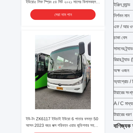
ইউরো৫ লিফ স্প্রিং ৫৪ সিট ২০২১ সালের বিলাসবহুল
ইঞ্জিন ব্র্যান্ড
পরিবহন শীতাতপ নিয়ন্ত্রিত শাটল বা দীর্ঘ দূরত্বের জন্য
সেরা দাম পান
নির্গমন মান
এফ / আর ওভা
চাকা বেস
সামনের ট্র্যা
রিয়ার ট্র্যাড 
অক্ষ ওজন
অ্যাপ্রোচ / 
টায়ারের সংখ্
A / C মাধ্য
টায়ারের ধরণ
ইউ-টং ZK6117 ইউচাই ইউরো 6 পাতার বসন্ত 50
বাণিজ্যক শ
আসন 2023 বছর লক্স পরিবহন এয়ার কন্ডিশনার সহ
শাটল বা দীর্ঘ দূরত্বের জন্য