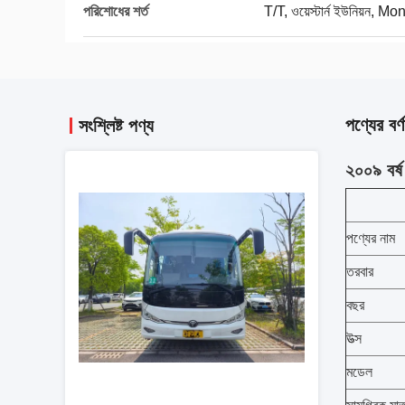
পরিশোধের শর্ত
T/T, ওয়েস্টার্ন ইউনিয়ন,
পণ্যের বর্ণ
সংশ্লিষ্ট পণ্য
২০০৯ বর্
পণ্যের নাম
তরবার
বছর
উত্স
মডেল