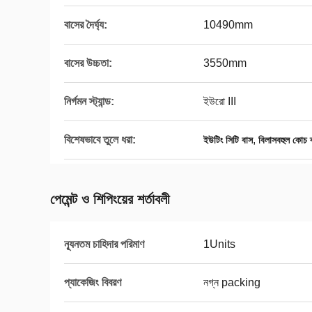
বাসের দৈর্ঘ্য:
10490mm
বাসের উচ্চতা:
3550mm
নির্গমন স্ট্যান্ড:
ইউরো III
বিশেষভাবে তুলে ধরা:
,
ইউটিং সিটি বাস
বিলাসবহুল কোচ ব
পেমেন্ট ও শিপিংয়ের শর্তাবলী
ন্যূনতম চাহিদার পরিমাণ
1Units
প্যাকেজিং বিবরণ
নগ্ন packing