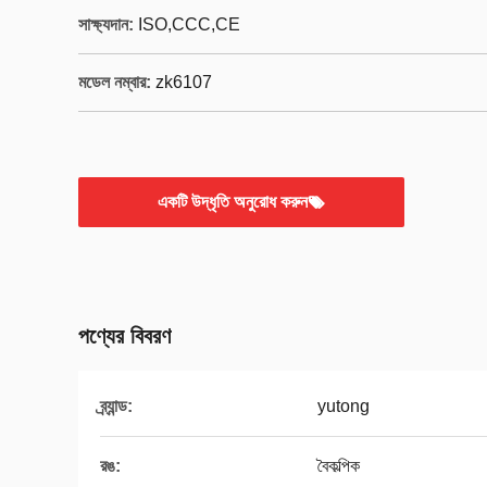
সাক্ষ্যদান:
ISO,CCC,CE
মডেল নম্বার:
zk6107
একটি উদ্ধৃতি অনুরোধ করুন
পণ্যের বিবরণ
ব্র্যান্ড:
yutong
রঙ:
বৈকল্পিক