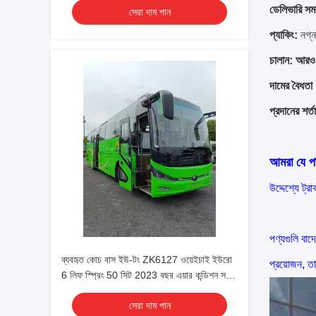
ডেলিভারি সময
সেরা দাম পান
প্যাকিং:
নগ্ন
চালান: আরও
দামের বৈধতা
প্রদানের শর্ত
আমরা যে পর
উদ্দেশ্যে ট্র
পণ্যগুলি বা
ব্যবহৃত কোচ বাস ইউ-টং ZK6127 ওয়েইচাই ইউরো
প্রয়োজন, তা
6 লিফ স্প্রিং 50 সিট 2023 বছর এয়ার কন্ডিশন সহ
লাক্স ট্রান্সপোর্ট শাটল বা দীর্ঘ দূরত্বের জন্য
সেরা দাম পান