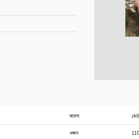
মডেল:
zk
ওজন:
11