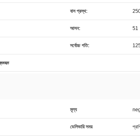
বাস প্রস্থ:
25
আসন:
51
সর্বোচ্চ গতি:
125
্যবহৃত
মূল্য
neg
ডেলিভারি সময়
প্রা