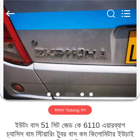
ZHENGZHOU
COOPER
INDUSTRY
CO.,
LTD..
All
Rights
Reserved.
বাড়ি
পণ্য
আমাদের
সম্পর্কে
কারখানা
ব্যবহৃত Yutong বাস
ভ্রমণ
ইউটং বাস 51 সিট জেড কে 6110 এয়ারব্যাগ
মান
চ্যাসিস বাম স্টিয়ারিং ট্যুর বাস কম কিলোমিটার ইউচাই