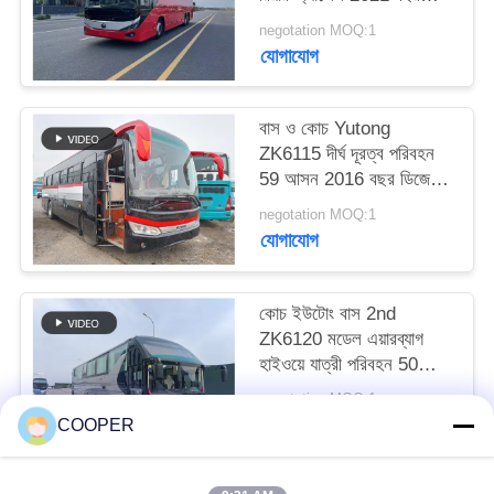
এয়ারব্যাগ সাসপেনশন
negotation MOQ:1
যোগাযোগ
বাস ও কোচ Yutong
ZK6115 দীর্ঘ দূরত্ব পরিবহন
59 আসন 2016 বছর ডিজেল
বিন্যাস LHD
negotation MOQ:1
যোগাযোগ
কোচ ইউটোং বাস 2nd
ZK6120 মডেল এয়ারব্যাগ
হাইওয়ে যাত্রী পরিবহন 50
আসন 2021 বছর হজ যানবাহন
negotation MOQ:1
যোগাযোগ
COOPER