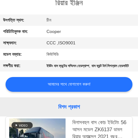
রিয়ার ইঞ্জিন
নিয়ন্ত্রণ
উৎপত্তি স্থল:
চীন
যোগাযোগ
পরিচিতিমুলক নাম:
Cooper
করুন
সাক্ষ্যদান:
CCC ,ISO9001
উদ্ধৃতির
মডেল নম্বার:
কিউসিডি
জন্য
লক্ষণীয় করা:
,
ইউটং বাস ফ্রন্টের সম্মিলন হেডল্যাম্প
বাস ফ্রন্ট টার্ন সিগন্যাল হেডলাইট
আবেদন
আমাদের সাথে যোগাযোগ করুন!
সাইট
ম্যাপ
বিশদ প্রকাশ
বিলাসবহুল বাস কোচ ইউটোং 56
গোপনীয়তা
আসন মডেল ZK6137 ডাবল
নীতি
রিয়ার অ্যাক্সেল 2021 বছর