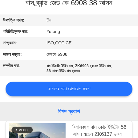
বাস ব্র্যান্ড জেড কে 6908 38 আসন
নিয়ন্ত্রণ
উৎপত্তি স্থল:
চীন
যোগাযোগ
পরিচিতিমুলক নাম:
Yutong
করুন
সাক্ষ্যদান:
ISO,CCC,CE
উদ্ধৃতির
মডেল নম্বার:
জেডকে 6908
জন্য
লক্ষণীয় করা:
,
,
বাম স্টিয়ারিং ইউটং বাস
ZK6908 ব্যবহৃত ইউটং বাস
38 আসন ইউটং বাস ব্যবহৃত
আবেদন
আমাদের সাথে যোগাযোগ করুন!
সাইট
ম্যাপ
বিশদ প্রকাশ
গোপনীয়তা
বিলাসবহুল বাস কোচ ইউটোং 56
নীতি
আসন মডেল ZK6137 ডাবল