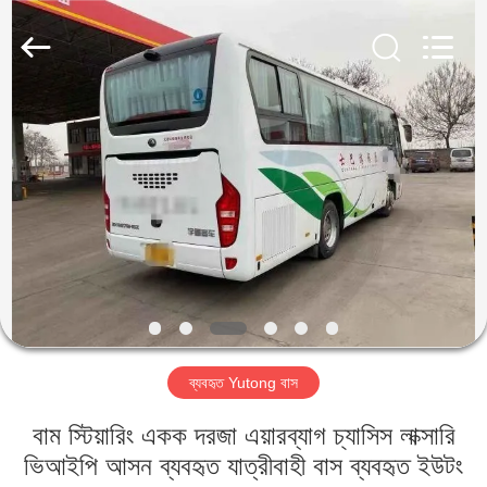
ZHENGZHOU
COOPER
INDUSTRY
CO.,
LTD..
All
Rights
Reserved.
বাড়ি
পণ্য
আমাদের
সম্পর্কে
কারখানা
ব্যবহৃত Yutong বাস
ভ্রমণ
বাম স্টিয়ারিং একক দরজা এয়ারব্যাগ চ্যাসিস লাক্সারি
মান
ভিআইপি আসন ব্যবহৃত যাত্রীবাহী বাস ব্যবহৃত ইউটং