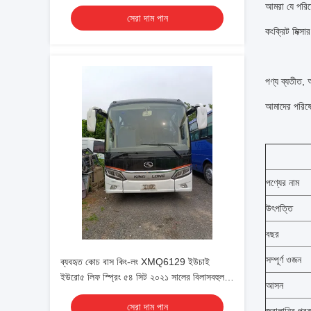
Shuttle বা দীর্ঘ দূরত্বের জন্য
আমরা যে পরিষে
সেরা দাম পান
কংক্রিট মিক্সা
পণ্য ব্যতীত, 
আমাদের পরিষেব
পণ্যের নাম
উৎপত্তি
বছর
সম্পূর্ণ ওজন
ব্যবহৃত কোচ বাস কিং-লং XMQ6129 ইউচাই
ইউরো৫ লিফ স্প্রিং ৫৪ সিট ২০২১ সালের বিলাসবহুল
আসন
পরিবহন শীতাতপ নিয়ন্ত্রিত শাটল বা দীর্ঘ দূরত্বের জন্য
সেরা দাম পান