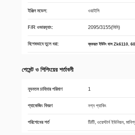
ইঞ্জিন মডেল:
ওয়াইসি
F/R ওভারহ্যাং:
2095/3155(মিমি)
বিশেষভাবে তুলে ধরা:
,
ব্যবহৃত ইউটং বাস Zk6110
60
পেমেন্ট ও শিপিংয়ের শর্তাবলী
ন্যূনতম চাহিদার পরিমাণ
1
প্যাকেজিং বিবরণ
নগ্ন প্যাকিং
পরিশোধের শর্ত
টি/টি, ওয়েস্টার্ন ইউনিয়ন, মানিগ