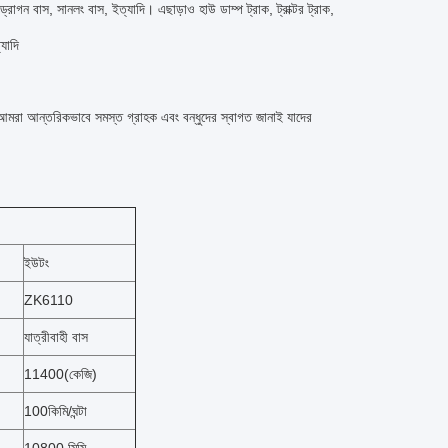
গন বাস, সানলং বাস, ইত্যাদি। এছাড়াও হাউ ডাম্প ট্রাক, ট্রাক্টর ট্রাক,
্যাদি
ি।আমরা আন্তরিকভাবে সমস্ত গ্রাহক এবং বন্ধুদের স্বাগত জানাই যাদের
ইউটং
ZK6110
যাত্রীবাহী বাস
11400(কেজি)
100কিমি/ঘন্টা