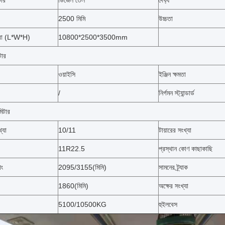
কার
ডিজেল তেল
দৈর্ঘ্য
2500 মিমি
উচ্চতা
ত্রা (L*W*H)
10800*2500*3500mm
টার
ওয়াইসি
ইঞ্জিন ক্ষমতা
/
নির্গমন স্ট্যান্ডার্ড
মিটার
্যা
10/11
টায়ারের সংখ্যা
11R22.5
প্রস্থান কোণ কাছাকাছি
াং
2095/3155(মিমি)
সামনের ট্র্যাক
1860(মিমি)
অক্ষের সংখ্যা
5100/10500KG
হুইলবেস