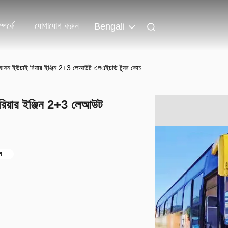
পর্কে
যোগাযোগ করুন
Bengali
সন ইউচাই রিয়ার ইঞ্জিন 2+3 লেআউট এলএইচডি ট্যুর কোচ
য়ার ইঞ্জিন 2+3 লেআউট
স