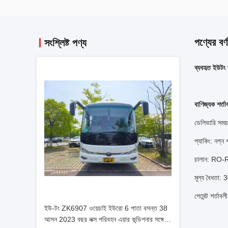
পণ্যের বর্ণ
সংশ্লিষ্ট পণ্য
ব্যবহৃত ইউট
বাণিজ্যক শর্তা
ডেলিভারি সময়
প্যাকিং: নগ্ন 
চালান: RO-RO
মূল্য বৈধতা: 
পেমেন্ট শর্তা
ইউ-টং ZK6907 ওয়েচাই ইউরো 6 পাতা বসন্ত 38
আসন 2023 বছর লক্স পরিবহন এয়ার কন্ডিশনার সঙ্গে