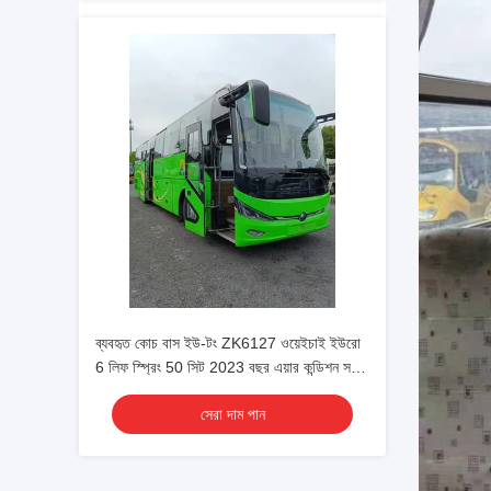
ব্যবহৃত কোচ বাস ইউ-টং ZK6127 ওয়েইচাই ইউরো
6 লিফ স্প্রিং 50 সিট 2023 বছর এয়ার কন্ডিশন সহ
লাক্স ট্রান্সপোর্ট শাটল বা দীর্ঘ দূরত্বের জন্য
সেরা দাম পান