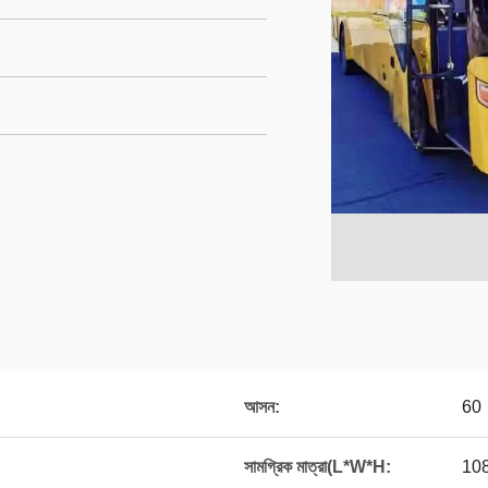
আসন:
60
সামগ্রিক মাত্রা(L*W*H:
10