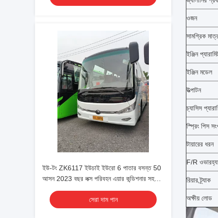
জ্বালানির প্র
ওজন
সামগ্রিক মা
ইঞ্জিন প্যারামি
ইঞ্জিন মডেল
উত্পাটন
চ্যাসিস প্যারা
স্প্রিং পিস সংখ
টায়ারের ধরন
F/R ওভারহ্য
ইউ-টং ZK6117 ইউচাই ইউরো 6 পাতার বসন্ত 50
আসন 2023 বছর লক্স পরিবহন এয়ার কন্ডিশনার সহ
রিয়ার ট্র্যাক
শাটল বা দীর্ঘ দূরত্বের জন্য
অক্ষীয় লোড
সেরা দাম পান