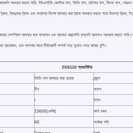
বাগুলি সরবরাহ করতে পারি: ইউএসইডি কোস্টার বাস, ইউটং বাস, হাইগার বাস, কিংলং বাস, গোল্ডেন ড্রা
র ট্রাক, ট্যাঙ্কার ট্রাক এবং অন্যান্য বিশেষ ব্যবহার করা ট্রাক সরবরাহ করতে পারে উদ্দেশ্য ট্রাক, ইত
আমরা সেপশিয়াল ব্যবহার করা যানবাহন এবং ব্যবহৃত যন্ত্রপাতি রপ্তানি ব্যবসাও সরবরাহ করতে পার
া প্রয়োজন, এবং আপনার সাথে দীর্ঘমেয়াদী সম্পর্ক গড়ে তুলতে পেরে আমরা খুশি।
ZK6110 প্যারামিটার
ইউটং বাস ব্যবহার করা হয়েছে
ব্র্যান্ড
চীন
মডেল
/
টাইপ
15600(কেজি)
কার্ব ওজন
60
সর্বোচ্চ গতি