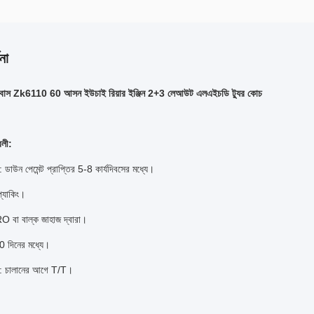
না
ং বাস Zk6110 60 আসন ইউচাই রিয়ার ইঞ্জিন 2+3 লেআউট এলএইচডি ট্যুর কোচ
বলী:
: ডাউন পেমেন্ট প্রাপ্তির 5-8 কার্যদিবসের মধ্যে।
প্যাকিং।
 বা বাল্ক জাহাজ দ্বারা।
30 দিনের মধ্যে।
বলী: চালানের আগে T/T।