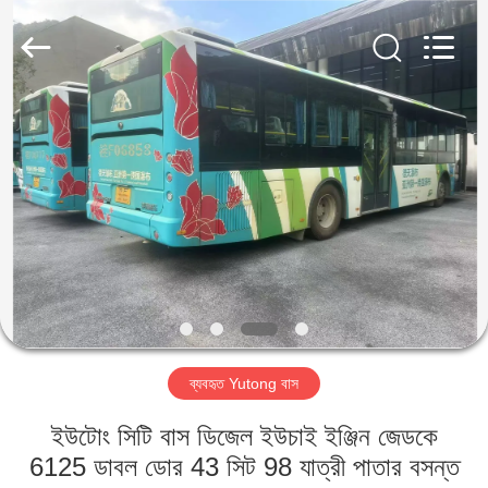
ZHENGZHOU
COOPER
INDUSTRY
CO.,
LTD..
All
Rights
Reserved.
বাড়ি
পণ্য
আমাদের
সম্পর্কে
কারখানা
ব্যবহৃত Yutong বাস
ভ্রমণ
ইউটোং সিটি বাস ডিজেল ইউচাই ইঞ্জিন জেডকে
মান
6125 ডাবল ডোর 43 সিট 98 যাত্রী পাতার বসন্ত