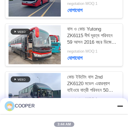
এয়ারব্যাগ সাসপেনশন
negotation MOQ:1
যোগাযোগ
বাস ও কোচ Yutong
ZK6115 দীর্ঘ দূরত্ব পরিবহন
59 আসন 2016 বছর ডিজেল
বিন্যাস LHD
negotation MOQ:1
যোগাযোগ
কোচ ইউটোং বাস 2nd
ZK6120 মডেল এয়ারব্যাগ
হাইওয়ে যাত্রী পরিবহন 50
আসন 2021 বছর হজ যানবাহন
negotation MOQ:1
যোগাযোগ
COOPER
3:44 AM