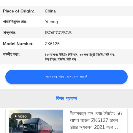
নিয়ন্ত্রণ
Place of Origin:
China
যোগাযোগ
পরিচিতিমুলক নাম:
Yutong
করুন
সাক্ষ্যদান:
ISO/FCC/SGS
Model Number:
ZK6125
উদ্ধৃতির
লক্ষণীয় করা:
,
,
৪৩ আসনের ইউটোং সিটি বাস
৯৮ জন যাত্রী ইউটোং সিটি বাস
লিফ স্প্রিং ইউটোং সিটি বাস
জন্য
আবেদন
আমাদের সাথে যোগাযোগ করুন!
সাইট
বিশদ প্রকাশ
ম্যাপ
বিলাসবহুল বাস কোচ ইউটোং 56
গোপনীয়তা
আসন মডেল ZK6137 ডাবল
রিয়ার অ্যাক্সেল 2021 বছর
নীতি